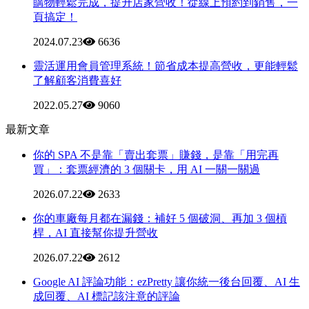
購物輕鬆完成，提升店家營收！從線上預約到銷售，一
頁搞定！
2024.07.23
6636
靈活運用會員管理系統！節省成本提高營收，更能輕鬆
了解顧客消費喜好
2022.05.27
9060
最新文章
你的 SPA 不是靠「賣出套票」賺錢，是靠「用完再
買」：套票經濟的 3 個關卡，用 AI 一關一關過
2026.07.22
2633
你的車廠每月都在漏錢：補好 5 個破洞、再加 3 個槓
桿，AI 直接幫你提升營收
2026.07.22
2612
Google AI 評論功能：ezPretty 讓你統一後台回覆、AI 生
成回覆、AI 標記該注意的評論