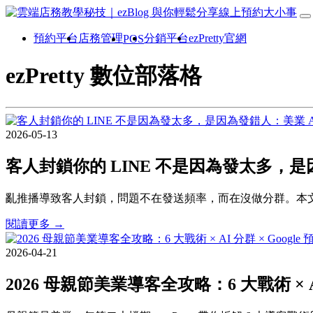
預約平台
店務管理
分銷平台
ezPretty官網
POS
ezPretty 數位部落格
2026-05-13
客人封鎖你的 LINE 不是因為發太多，是
亂推播導致客人封鎖，問題不在發送頻率，而在沒做分群。本文
閱讀更多 →
2026-04-21
2026 母親節美業導客全攻略：6 大戰術 × A