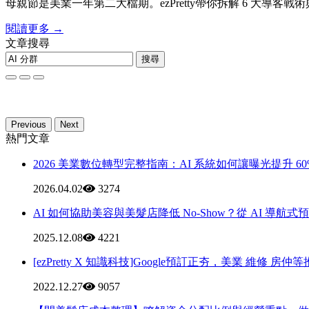
母親節是美業一年第二大檔期。ezPretty帶你拆解 6 大導客戰術與
閱讀更多 →
文章搜尋
搜尋
Previous
Next
熱門文章
2026 美業數位轉型完整指南：AI 系統如何讓曝光提升 60
2026.04.02
3274
AI 如何協助美容與美髮店降低 No-Show？從 AI 導
2025.12.08
4221
[ezPretty X 知識科技]Google預訂正夯，美業 維修 房仲
2022.12.27
9057