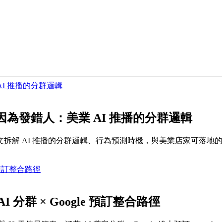
因為發錯人：美業 AI 推播的分群邏輯
拆解 AI 推播的分群邏輯、行為預測時機，與美業店家可落地
I 分群 × Google 預訂整合路徑