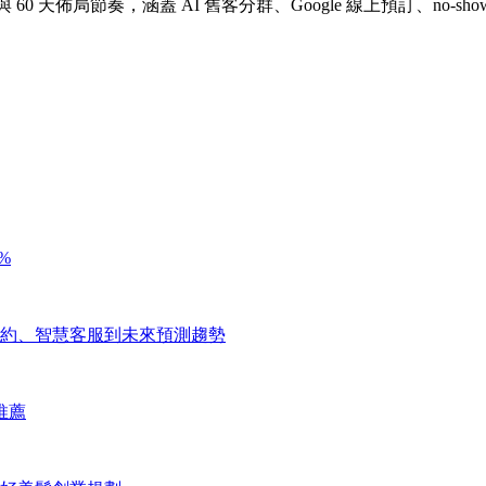
 60 天佈局節奏，涵蓋 AI 舊客分群、Google 線上預訂、no-
%
航式預約、智慧客服到未來預測趨勢
等推薦