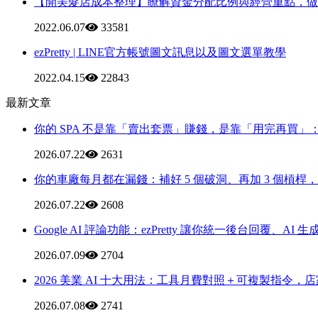
【開美髮店成本整理】瞭解資金分配比例與經營重點，做
2022.06.07
33581
ezPretty | LINE官方帳號圖文訊息以及圖文選單教學
2022.04.15
22843
最新文章
你的 SPA 不是靠「賣出套票」賺錢，是靠「用完再買」：套
2026.07.22
2631
你的車廠每月都在漏錢：補好 5 個破洞、再加 3 個槓桿，
2026.07.22
2608
Google AI 評論功能：ezPretty 讓你統一後台回覆、A
2026.07.09
2704
2026 美業 AI 十大用法：工具月費對照＋可複製指令，
2026.07.08
2741