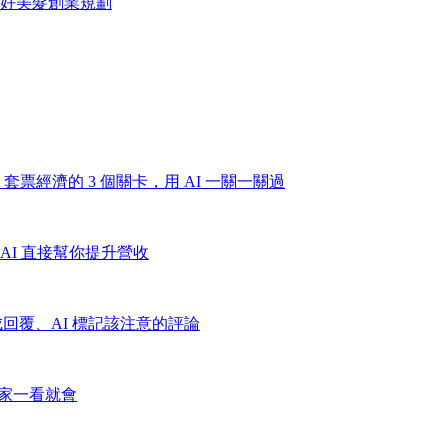
好美髮創業規劃
票經濟的 3 個關卡，用 AI 一關一關過
AI 直接幫你提升營收
I 生成回覆、AI 標記該注意的評論
店家一看就會