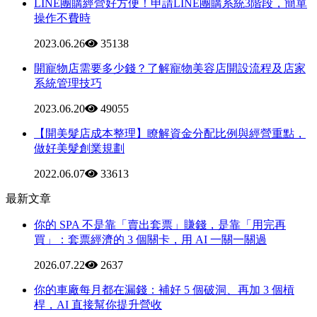
LINE團購經營好方便！申請LINE團購系統3階段，簡單
操作不費時
2023.06.26
35138
開寵物店需要多少錢？了解寵物美容店開設流程及店家
系統管理技巧
2023.06.20
49055
【開美髮店成本整理】瞭解資金分配比例與經營重點，
做好美髮創業規劃
2022.06.07
33613
最新文章
你的 SPA 不是靠「賣出套票」賺錢，是靠「用完再
買」：套票經濟的 3 個關卡，用 AI 一關一關過
2026.07.22
2637
你的車廠每月都在漏錢：補好 5 個破洞、再加 3 個槓
桿，AI 直接幫你提升營收